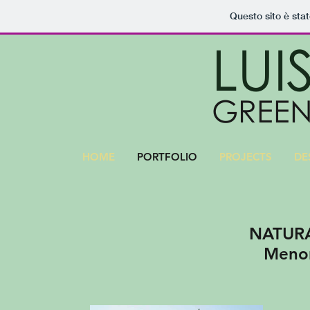
Questo sito è sta
LUI
GREEN
HOME
PORTFOLIO
PROJECTS
DE
NATURA
Menorca